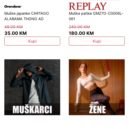
Muške japanke CARTAGO
Muške patike GMZ7O-C0006L-
Mu
ALABAMA THONG AD
061
G9
49.00 KM
240.00 KM
6
35.00 KM
180.00 KM
4
Kupi
Kupi